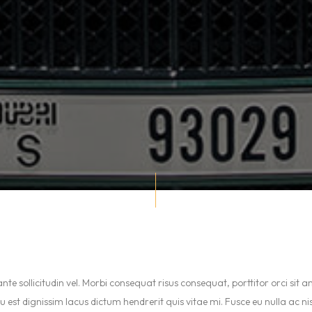
llicitudin vel. Morbi consequat risus consequat, porttitor orci sit amet, 
eu est dignissim lacus dictum hendrerit quis vitae mi. Fusce eu nulla ac 